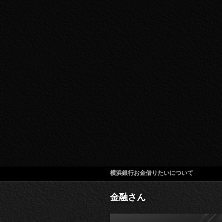
横浜銀行お金借りたいについて
金融さん