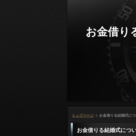
お金借り
トップページ
＞ お金借りる結婚式につ
お金借りる結婚式につ