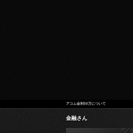
アコム金利50万について
金融さん