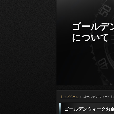
ゴールデ
について
トップページ
＞ ゴールデンウィーク
ゴールデンウィークお