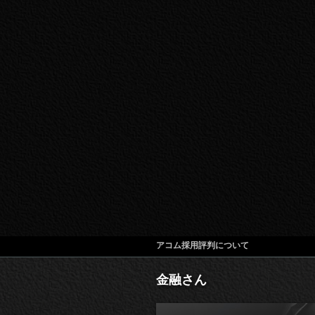
アコム採用評判について
金融さん