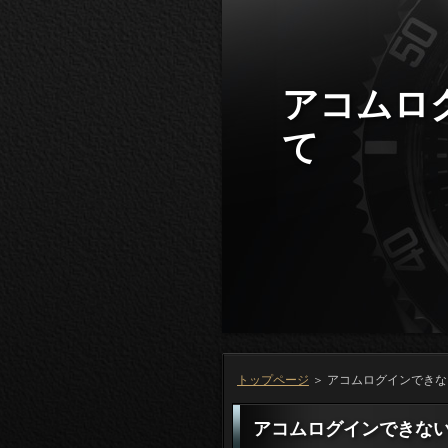
アコムロ
て
トップページ
＞ アコムログインでき
アコムログインできな