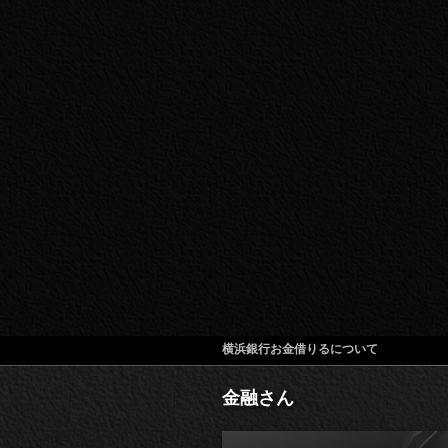
横浜銀行お金借りるについて
金融さん