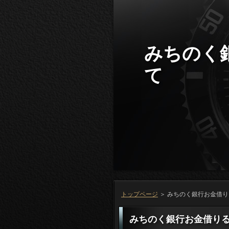
みちのく
て
トップページ
＞ みちのく銀行お金借
みちのく銀行お金借り