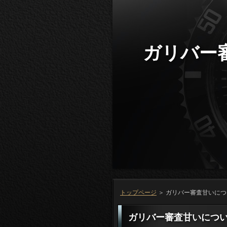
ガリバー
トップページ
＞ ガリバー審査甘いにつ
ガリバー審査甘いにつ