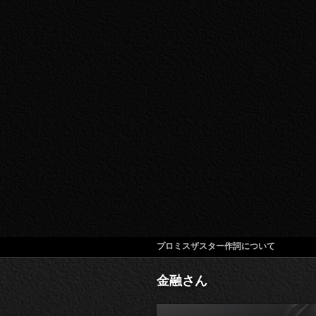
プロミスザスター作詞について
金融さん