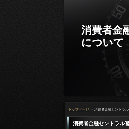
消費者金
について
トップページ
＞ 消費者金融セントラ
消費者金融セントラル