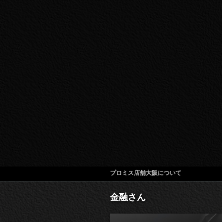
プロミス店舗大阪について
金融さん