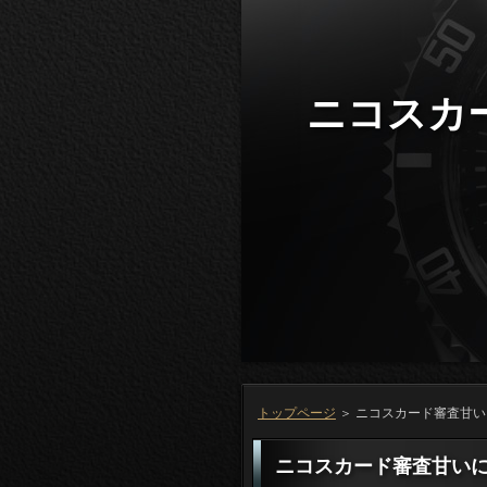
ニコスカ
トップページ
＞ ニコスカード審査甘
ニコスカード審査甘い