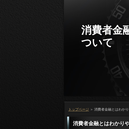
消費者金
ついて
トップページ
＞ 消費者金融とはわか
消費者金融とはわかり