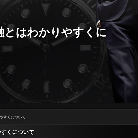
融とはわかりやすくに
りやすくについて
やすくについて